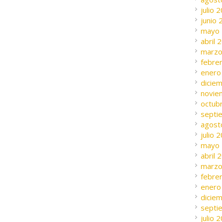
julio 
junio
mayo
abril 
marzo
febre
enero
dicie
novie
octub
septi
agost
julio 
mayo
abril 
marzo
febre
enero
dicie
septi
julio 