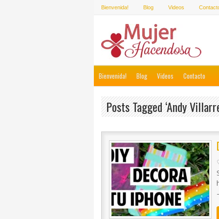
Bienvenida!
Blog
Videos
Contact
Bienvenida!
Blog
Videos
Contacto
Posts Tagged ‘andy Villarre