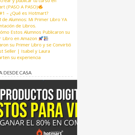
rear y publicar tu curso en
rt (PASO A PASO)
 #1 – ¿Qué es Hotmart?
de Alumnos: Mi Primer Libro YA
tación de Libros.
Cómo Estos Alumnos Publicaron su
r Libro en Amazon
aron su Primer Libro y se Convirtió
t Seller | Isabel y Laura
rten su experiencia
A DESDE CASA