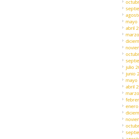
octub
septi
agost
mayo
abril 
marzo
dicie
novie
octub
septi
julio 
junio
mayo
abril 
marzo
febre
enero
dicie
novie
octub
septi
agost