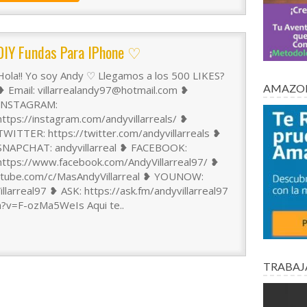
DIY Fundas Para IPhone ♡
Hola!! Yo soy Andy ♡ Llegamos a los 500 LIKES?
AMAZON
❥ Email: villarrealandy97@hotmail.com ❥
INSTAGRAM:
https://instagram.com/andyvillarreals/ ❥
TWITTER: https://twitter.com/andyvillarreals ❥
SNAPCHAT: andyvillarreal ❥ FACEBOOK:
https://www.facebook.com/AndyVillarreal97/ ❥
utube.com/c/MasAndyVillarreal ❥ YOUNOW:
arreal97 ❥ ASK: https://ask.fm/andyvillarreal97
?v=F-ozMa5WeIs Aqui te..
TRABAJ