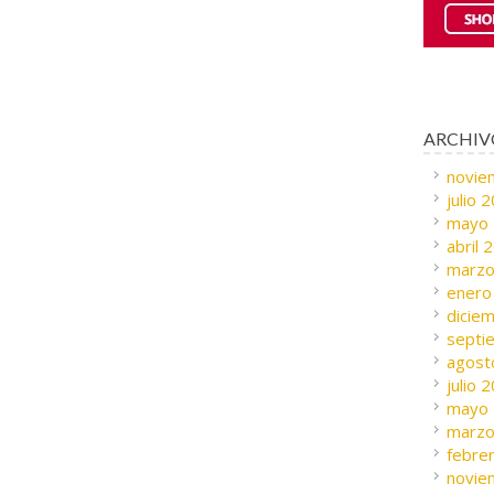
ARCHIV
novie
julio 
mayo
abril 
marzo
enero
dicie
septi
agost
julio 
mayo
marzo
febre
novie