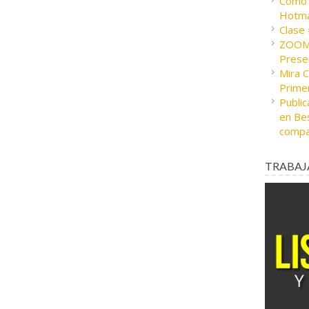
Cómo c
Hotma
Clase
ZOOM 
Presen
Mira 
Prime
Public
en Bes
compa
TRABAJ