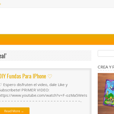
o
al’
CREA Y 
DIY Fundas Para IPhone ♡
♡ Espero disfruten el video, dale Like y
Subscribete! PRIMER VIDEO:
https://www.youtube.com/watch?v=F-ozMa5WeIs
– – – – – – – – – – – – – – – – – – – – – – – – – – –..
Read More →