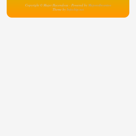
Copyright © Mujer Hacendosa - Powered by
MejoresInventos
Theme by
Infochip.net